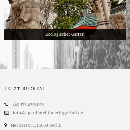
Reichstag
Gedenkstätte Berliner Mauer
Holocaust – Mahnmal
Zoologischer Garten
Gedächtniskirche
Potsdamer Platz
Museumsinsel
KaDeWe
JETZT BUCHEN!
+49 173 4793853
info@aparthotel-thueringerhof.de
Neckarstr. 2, 12053 Berlin