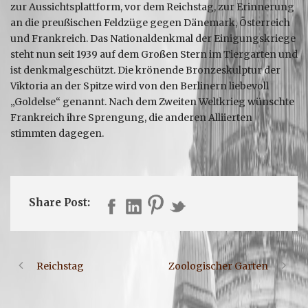
zur Aussichtsplattform, vor dem Reichstag, zur Erinnerung
an die preußischen Feldzüge gegen Dänemark, Österreich
und Frankreich. Das Nationaldenkmal der Einigungskriege
steht nun seit 1939 auf dem Großen Stern im Tiergarten und
ist denkmalgeschützt. Die krönende Bronzeskulptur der
Viktoria an der Spitze wird von den Berlinern liebevoll
„Goldelse“ genannt. Nach dem Zweiten Weltkrieg wünschte
Frankreich ihre Sprengung, die anderen Alliierten
stimmten dagegen.
Share Post:
Reichstag
Zoologischer Garten